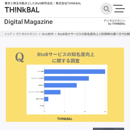
東京と埼玉を拠点としたWeb制作会社
｜株式会社THINkBAL
デジタルマガジン
by THINkBAL
トップ
デジタルマガジン
Web制作
BtoB向けサービスの知名度向上と利用時の調べ方や比
BtoB
BtoB
ECサイト
ECサイト
Googleアナリティクス
Googleアナリティクス
SEO対策
SEO対策
STUDIO
STUDIO
Webデザイン
Webデザイン
WordPress
WordPress
オウンドメディア
オウンドメディア
キャンペーンサイト
キャンペーンサイト
コーポレートサイト
コーポレートサイト
コンテンツ制作
コンテンツ制作
サービスサイト
サービスサイト
サイトコンセプト
サイトコンセプト
サイトレイアウト
サイトレイアウト
サイト分析ツール
サイト分析ツール
サイト制作ツール
サイト制作ツール
サイト制作費用
サイト制作費用
サイト改善
サイト改善
スマホ
スマホ
ターゲット設定
ターゲット設定
ファーストビュー
ファーストビュー
ブランディング
ブランディング
ブランドサイト
ブランドサイト
フレームワーク
フレームワーク