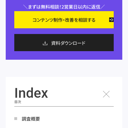
＼まずは無料相談！2営業日以内に返信／
Web広告
Web広告
コンテンツ制作・改善を相談する
DX
DX
資料ダウンロード
Index
目次
調査概要