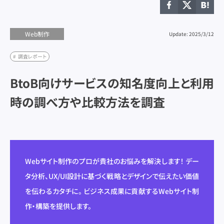
ユーザビリティ
ユーザビリティ
ランディングページ
ランディングページ
リード獲得
リード獲得
リスティング広告
リスティング広告
リニューアル
リニューアル
ワイヤーフレーム
ワイヤーフレーム
制作スキル
制作スキル
制作フロー
制作フロー
制作会社
制作会社
広告予算
広告予算
Web制作
Update: 2025/3/12
採用サイト
採用サイト
調査レポート
調査レポート
調査レポート
BtoB向けサービスの知名度向上と利用
時の調べ方や比較方法を調査
マーケティング
マーケティング
Web制作
Web制作
Webサイト制作のプロが貴社のお悩みを解決します！ デー
UX/UIデザイン
UX/UIデザイン
タ分析、UX/UI設計に基づく戦略とデザインで伝えたい価値
コンテンツマーケティング
コンテンツマーケティング
を伝わるカタチに。 ビジネス成果に貢献するWebサイト制
SEO
SEO
作・構築を提供します。
SNS運用
SNS運用