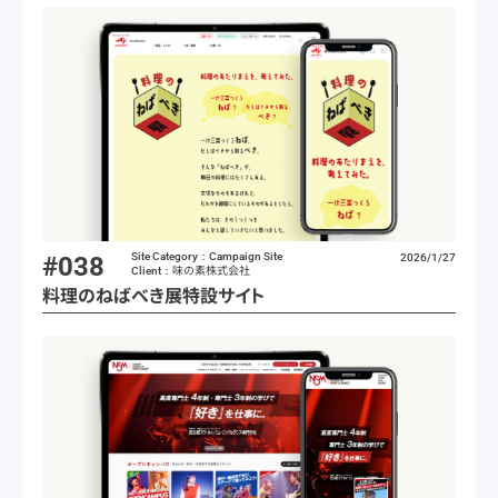
Site Category：Campaign Site
#038
2026/1/27
味の素株式会社
Client：
料理のねばべき展特設サイト