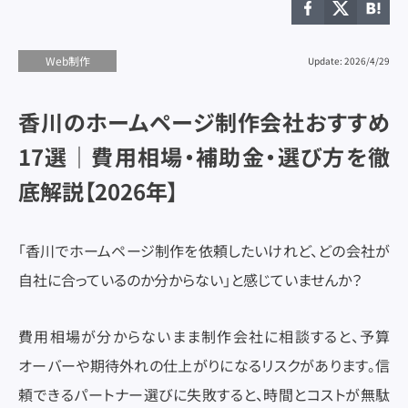
ユーザビリティ
ユーザビリティ
ランディングページ
ランディングページ
リード獲得
リード獲得
リスティング広告
リスティング広告
リニューアル
リニューアル
ワイヤーフレーム
ワイヤーフレーム
制作スキル
制作スキル
制作フロー
制作フロー
制作会社
制作会社
広告予算
広告予算
Web制作
Update: 2026/4/29
採用サイト
採用サイト
調査レポート
調査レポート
香川のホームページ制作会社おすすめ
17選｜費用相場・補助金・選び方を徹
底解説【2026年】
マーケティング
マーケティング
「香川でホームページ制作を依頼したいけれど、どの会社が
Web制作
Web制作
自社に合っているのか分からない」と感じていませんか？
UX/UIデザイン
UX/UIデザイン
コンテンツマーケティング
コンテンツマーケティング
費用相場が分からないまま制作会社に相談すると、予算
オーバーや期待外れの仕上がりになるリスクがあります。信
SEO
SEO
頼できるパートナー選びに失敗すると、時間とコストが無駄
SNS運用
SNS運用