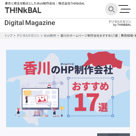
東京と埼玉を拠点としたWeb制作会社
｜株式会社THINkBAL
デジタルマガジン
by THINkBAL
トップ
デジタルマガジン
Web制作
香川のホームページ制作会社おすすめ17選｜費用相場・補
BtoB
BtoB
ECサイト
ECサイト
Googleアナリティクス
Googleアナリティクス
SEO対策
SEO対策
STUDIO
STUDIO
Webデザイン
Webデザイン
WordPress
WordPress
オウンドメディア
オウンドメディア
キャンペーンサイト
キャンペーンサイト
コーポレートサイト
コーポレートサイト
コンテンツ制作
コンテンツ制作
サービスサイト
サービスサイト
サイトコンセプト
サイトコンセプト
サイトレイアウト
サイトレイアウト
サイト分析ツール
サイト分析ツール
サイト制作ツール
サイト制作ツール
サイト制作費用
サイト制作費用
サイト改善
サイト改善
スマホ
スマホ
ターゲット設定
ターゲット設定
ファーストビュー
ファーストビュー
ブランディング
ブランディング
ブランドサイト
ブランドサイト
フレームワーク
フレームワーク