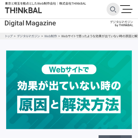
東京と埼玉を拠点としたWeb制作会社
｜株式会社THINkBAL
デジタルマガジン
by THINkBAL
トップ
デジタルマガジン
Web制作
Webサイトで思ったような効果が出ていない時の原因と
BtoB
BtoB
ECサイト
ECサイト
Googleアナリティクス
Googleアナリティクス
SEO対策
SEO対策
STUDIO
STUDIO
Webデザイン
Webデザイン
WordPress
WordPress
オウンドメディア
オウンドメディア
キャンペーンサイト
キャンペーンサイト
コーポレートサイト
コーポレートサイト
コンテンツ制作
コンテンツ制作
サービスサイト
サービスサイト
サイトコンセプト
サイトコンセプト
サイトレイアウト
サイトレイアウト
サイト分析ツール
サイト分析ツール
サイト制作ツール
サイト制作ツール
サイト制作費用
サイト制作費用
サイト改善
サイト改善
スマホ
スマホ
ターゲット設定
ターゲット設定
ファーストビュー
ファーストビュー
ブランディング
ブランディング
ブランドサイト
ブランドサイト
フレームワーク
フレームワーク