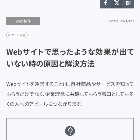
ユーザビリティ
ユーザビリティ
ランディングページ
ランディングページ
リード獲得
リード獲得
リスティング広告
リスティング広告
リニューアル
リニューアル
ワイヤーフレーム
ワイヤーフレーム
制作スキル
制作スキル
制作フロー
制作フロー
制作会社
制作会社
広告予算
広告予算
Web制作
Update: 2024/4/9
採用サイト
採用サイト
調査レポート
調査レポート
サイト改善
Webサイトで思ったような効果が出て
いない時の原因と解決方法
マーケティング
マーケティング
Webサイトを運営することは、自社商品やサービスを知って
Web制作
Web制作
もらうだけでなく、企業理念に共感してもらう窓口としても多
UX/UIデザイン
UX/UIデザイン
くの人へのアピールにつながります。
コンテンツマーケティング
コンテンツマーケティング
SEO
SEO
SNS運用
SNS運用