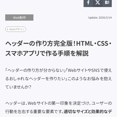
ユーザビリティ
ユーザビリティ
ランディングページ
ランディングページ
リード獲得
リード獲得
リスティング広告
リスティング広告
リニューアル
リニューアル
ワイヤーフレーム
ワイヤーフレーム
制作スキル
制作スキル
制作フロー
制作フロー
制作会社
制作会社
広告予算
広告予算
Web制作
Update: 2026/3/14
採用サイト
採用サイト
調査レポート
調査レポート
Webデザイン
ヘッダーの作り方完全版！HTML・CSS・
スマホアプリで作る手順を解説
マーケティング
マーケティング
「ヘッダーの作り方が分からない」「WebサイトやSNSで使え
Web制作
Web制作
るおしゃれなヘッダーを作りたい」このようなお悩みを抱え
UX/UIデザイン
UX/UIデザイン
ていませんか？
コンテンツマーケティング
コンテンツマーケティング
ヘッダーは、Webサイトの第一印象を決定づけ、ユーザーの
SEO
SEO
行動を左右する重要な要素です。
適切なサイズと効果的なデ
SNS運用
SNS運用