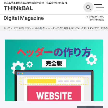
東京と埼玉を拠点としたWeb制作会社
｜株式会社THINkBAL
デジタルマガジン
by THINkBAL
トップ
デジタルマガジン
Web制作
ヘッダーの作り方完全版！HTML・CSS・スマホアプリで作
BtoB
BtoB
ECサイト
ECサイト
Googleアナリティクス
Googleアナリティクス
SEO対策
SEO対策
STUDIO
STUDIO
Webデザイン
Webデザイン
WordPress
WordPress
オウンドメディア
オウンドメディア
キャンペーンサイト
キャンペーンサイト
コーポレートサイト
コーポレートサイト
コンテンツ制作
コンテンツ制作
サービスサイト
サービスサイト
サイトコンセプト
サイトコンセプト
サイトレイアウト
サイトレイアウト
サイト分析ツール
サイト分析ツール
サイト制作ツール
サイト制作ツール
サイト制作費用
サイト制作費用
サイト改善
サイト改善
スマホ
スマホ
ターゲット設定
ターゲット設定
ファーストビュー
ファーストビュー
ブランディング
ブランディング
ブランドサイト
ブランドサイト
フレームワーク
フレームワーク